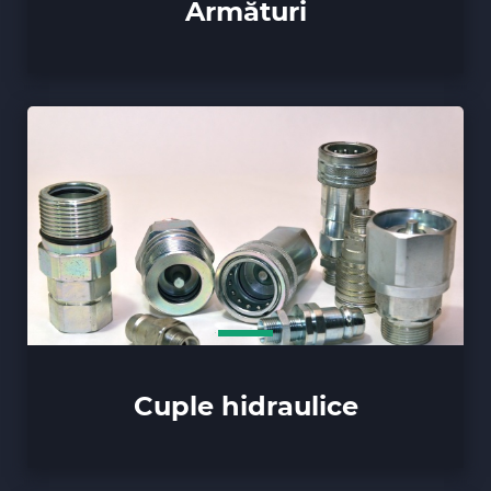
Armături
Cuple hidraulice