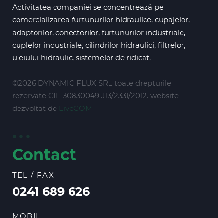
Activitatea companiei se concentrează pe
comercializarea furtunurilor hidraulice, cupajelor,
adaptorilor, conectorilor, furtunurilor industriale,
cuplelor industriale, cilindrilor hidraulici, filtrelor,
uleiului hidraulic, sistemelor de ridicat.
©2026 DYNAMIC FLUX SRL toate drepturile
rezervate CIF 30830049 J13/2331/2012. website
dezvoltat de
LiveCOM
Contact
TEL / FAX
0241 689 626
MOBIL