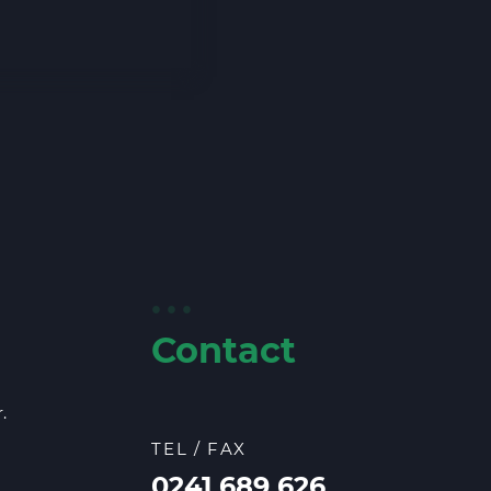
Contact
.
TEL / FAX
0241 689 626