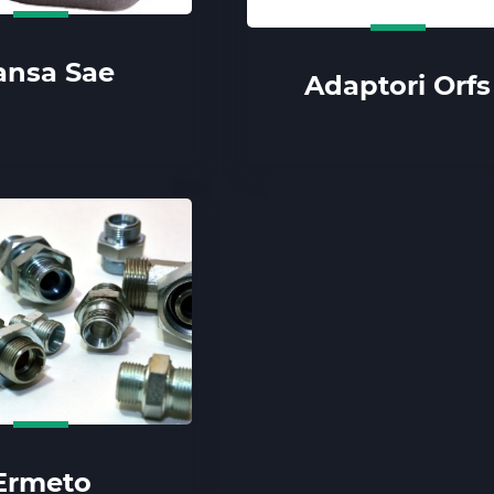
ansa Sae
Adaptori Orfs
Ermeto