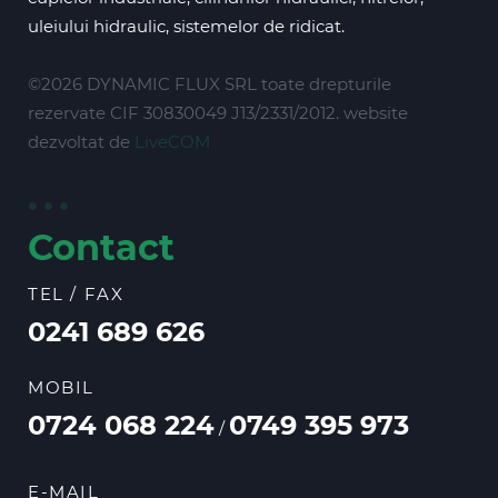
uleiului hidraulic, sistemelor de ridicat.
©2026 DYNAMIC FLUX SRL toate drepturile
rezervate CIF 30830049 J13/2331/2012. website
dezvoltat de
LiveCOM
Contact
TEL / FAX
0241 689 626
MOBIL
0724 068 224
0749 395 973
/
E-MAIL