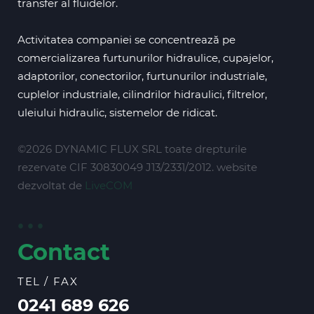
transfer al fluidelor.
Activitatea companiei se concentrează pe
comercializarea furtunurilor hidraulice, cupajelor,
adaptorilor, conectorilor, furtunurilor industriale,
cuplelor industriale, cilindrilor hidraulici, filtrelor,
uleiului hidraulic, sistemelor de ridicat.
©2026 DYNAMIC FLUX SRL toate drepturile
rezervate CIF 30830049 J13/2331/2012. website
dezvoltat de
LiveCOM
Contact
TEL / FAX
0241 689 626