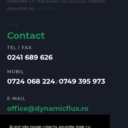
rezervate CIF 30830049 J13/2331/2012. website
dezvoltat de
LiveCOM
Contact
TEL / FAX
0241 689 626
MOBIL
0724 068 224
0749 395 973
/
E-MAIL
office@dynamicflux.ro
vanzari@dynamicflux.ro
Acest site poate colecta anumite date cu