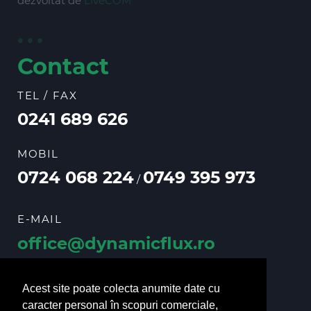
dezvoltat de
LiveCOM
Contact
TEL / FAX
0241 689 626
MOBIL
0724 068 224
0749 395 973
/
E-MAIL
office@dynamicflux.ro
vanzari@dynamicflux.ro
Acest site poate colecta anumite date cu
caracter personal în scopuri comerciale,